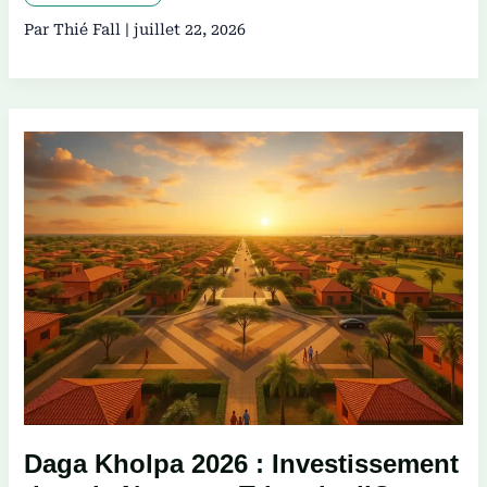
Par
Thié Fall
|
juillet 22, 2026
Daga
Kholpa
2026
:
Investissement
dans
le
Nouveau
Triangle
d’Or
Sénégalais
Daga Kholpa 2026 : Investissement