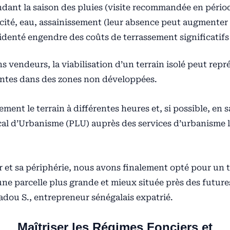
ndant la saison des pluies (visite recommandée en pério
icité, eau, assainissement (leur absence peut augmenter
cidenté engendre des coûts de terrassement significatifs
 vendeurs, la viabilisation d’un terrain isolé peut rep
hantes dans des zones non développées.
ment le terrain à différentes heures et, si possible, en s
cal d’Urbanisme (PLU) auprès des services d’urbanisme l
 et sa périphérie, nous avons finalement opté pour un te
une parcelle plus grande et mieux située près des future
dou S., entrepreneur sénégalais expatrié.
Maîtriser les Régimes Fonciers et