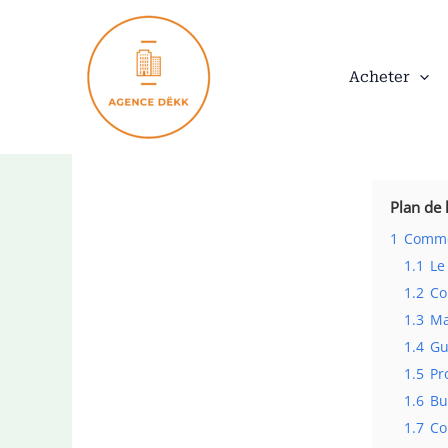
Aller
au
contenu
Acheter
Plan de l
1
Comme
1.1
Le
1.2
Co
1.3
Ma
1.4
Gu
1.5
Pr
1.6
Bu
1.7
Co