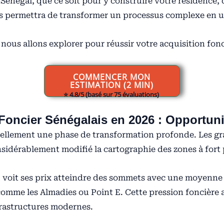
 Sénégal, que ce soit pour y construire votre résidence,
s permettra de transformer un processus complexe en u
e nous allons explorer pour réussir votre acquisition fon
COMMENCER MON
ESTIMATION (2 MIN)
⭐️ 4.8/5 (basé sur 75 évaluations)
Foncier Sénégalais en 2026 : Opportunit
uellement une phase de transformation profonde. Les gra
sidérablement modifié la cartographie des zones à fort 
, voit ses prix atteindre des sommets avec une moyenn
omme les Almadies ou Point E. Cette pression foncière a 
rastructures modernes.