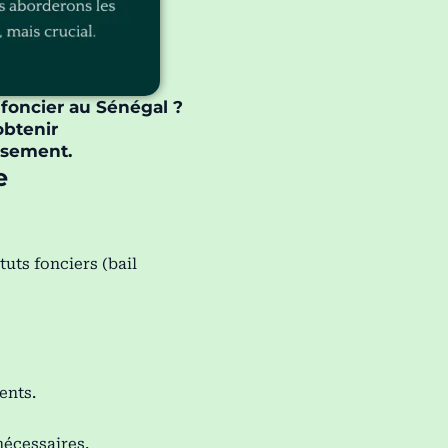
 foncier au Sénégal ?
obtenir
issement.
e
tuts fonciers (bail
ents.
nécessaires.