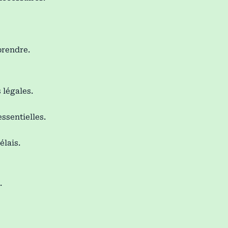
prendre.
 légales.
essentielles.
élais.
.