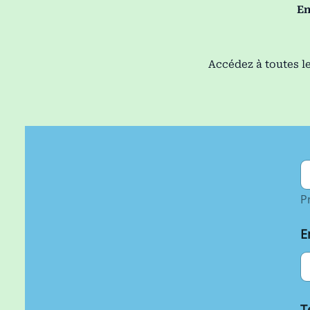
En
Accédez à toutes le
N
a
P
e
*
E
T