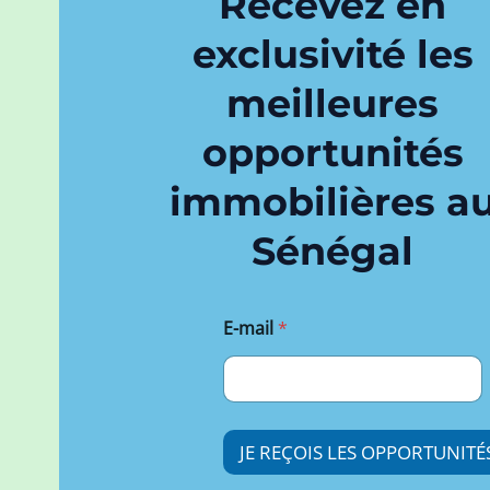
Recevez en
exclusivité les
meilleures
opportunités
immobilières a
Sénégal
E
E-mail
*
-
m
a
i
l
E
JE REÇOIS LES OPPORTUNITÉ
-
m