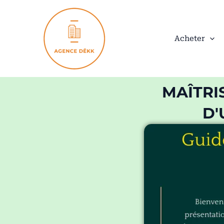
Aller
au
contenu
Acheter
MAÎTRI
D'